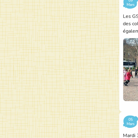
09
Mars
Les GS
des co
égalem
05
Mars
Mardi 