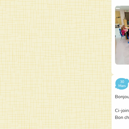
Joyeus
30
Mars
Bonjou
Ci-joi
Bon ch