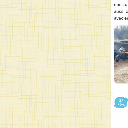
dans u
aussi 
avec e
27
Févr.