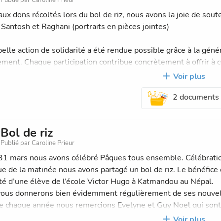
aux dons récoltés lors du bol de riz, nous avons la joie de sou
 Santosh et Raghani (portraits en pièces jointes)
belle action de solidarité a été rendue possible grâce à la gén
ement. Chaque participation contribue concrètement à offrir à ce
re et à de meilleures conditions d’apprentissage.
Voir plus
2 documents
ommes très heureux de pouvoir créer un lien avec eux et leurs 
de la rentrée prochaine, nous échangerons régulièrement avec eu
 culture.
Bol de riz
Publié par Caroline Prieur
e manquerons pas de partager régulièrement de leurs nouvelle
 suivre cette belle aventure humaine et solidaire.
31 mars nous avons célébré Pâques tous ensemble. Célébration 
sue de la matinée nous avons partagé un bol de riz. Le bénéfice 
 un grand merci à tous pour votre soutien et votre engagemen
ité d’une élève de l’école Victor Hugo à Katmandou au Népal.
ous donnerons bien évidemment régulièrement de ses nouvel
chaque année nous remercions Evelyne et Guy Noel qui sont v
ants rafolent .
Voir plus