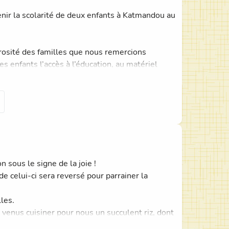
tenir la scolarité de deux enfants à Katmandou au
érosité des familles que nous remercions
s enfants l’accès à l’éducation, au matériel
classes. Au fil de l’année qui se termine et
x afin de découvrir leur quotidien, leur école
s avec toutes les familles afin que chacun
sous le signe de la joie !
de celui-ci sera reversé pour parrainer la
t.
les.
enus cuisiner pour nous un succulent riz, dont