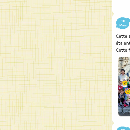
10
Mars
Cette 
étaien
Cette f